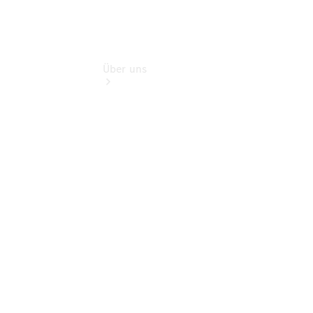
Über uns
Übersicht
Kontakt
Ansprechpartner
Vans &