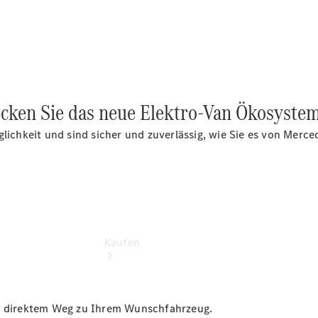
vereinbaren
Beratung
vereinbaren
Servicetermin
vereinbaren
Tel: +49
3681 444 0
ecken Sie das neue Elektro-Van Ökosystem
glichkeit und sind sicher und zuverlässig, wie Sie es von Mer
Kaufen
uf direktem Weg zu Ihrem Wunschfahrzeug.