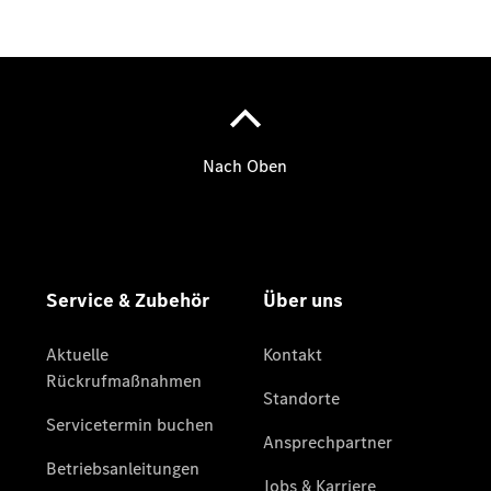
Mercedes-
Benz
Store
Gebrauchtwagensuche
Elektrotransporter
Sprinter
Sprinter
Kastenwagen
eSprinter
Kastenwagen
- elektrisch
Sprinter
Tourer
Sprinter
Pritschenfahrzeug
eSprinter