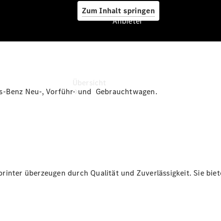
Zum Inhalt springen
Anbieter
Anbieter
Übersicht
es-Benz Neu-, Vorführ- und Gebrauchtwagen.
Startseite
Modellübersicht
inter überzeugen durch Qualität und Zuverlässigkeit. Sie biete
Konfigurator
Ansprechpartner
finden
Probefahrt