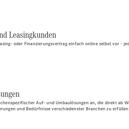
Übersicht
Neuwagenangebote
und Leasingkunden
sing- oder Finanzierungsvertrag einfach online selbst vor - jed
Übersicht
Transporter
Highlights
Leasing
Privatkunden
sungen
Leasing
Gewerbekunden
henspezifischer Auf- und Umbaulösungen an, die direkt ab We
Finanzierung
derungen und Bedürfnisse verschiedenster Branchen zu erfüllen
Privatkunden
Finanzierung
Gewerbekunden