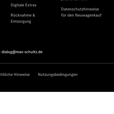
Pritschenfahrzeug
- elektrisch
Sprinter
Fahrgestell
eSprinter
Fahrgestell
- elektrisch
Vito
Vito
Kastenwagen
eVito
Kastenwagen
- elektrisch
Vito Mixto
Vito Tourer