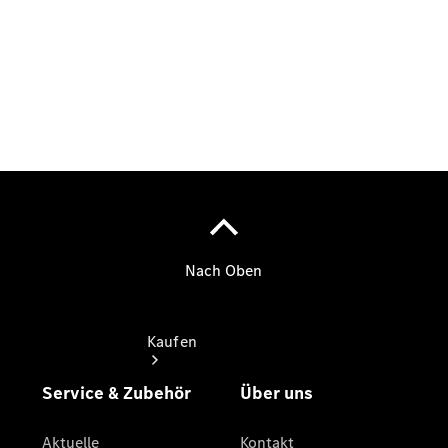
vereinbaren
Beratung
vereinbaren
Servicetermin
vereinbaren
Tel: +49
3681 444 0
Kaufen