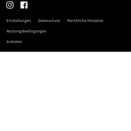
Übersicht
140 Jahre
Innovation
Mercedes-
Benz
Store
Neuwagenangebote
Leasing
Privatkunden
Leasing
Gewerbekunden
Finanzierung
Privatkunden