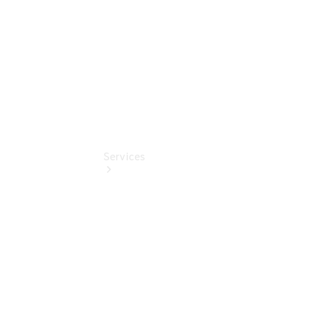
EQ Abo
Services
Übersicht
Serviceangebote
Reifen &
Kompletträder