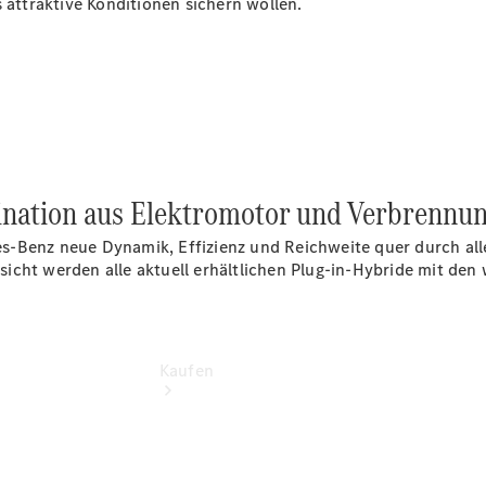
s attraktive Konditionen sichern wollen.
vereinbaren
Probefahrt
vereinbaren
Konfigurator
Modellübersicht
Tel: +49
3681 444 0
bination aus Elektromotor und Verbrennu
s-Benz neue Dynamik, Effizienz und Reichweite quer durch al
ersicht werden alle aktuell erhältlichen Plug-in-Hybride mit de
Kaufen