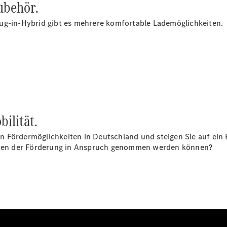
ubehör.
Finanzierung
Gewerbekunden
ug-in-Hybrid gibt es mehrere komfortable Lademöglichkeiten.
Kurzfristig
verfügbare
Angebote
V-Klasse
V-Klasse
Marco Polo
Limousinen
bilität.
 den Fördermöglichkeiten in Deutschland und steigen Sie auf e
keiten der Förderung in Anspruch genommen werden können?
Der
elektrische
CLA mit EQ-
Technologie
Der neue
CLA
EQE