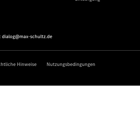
Der neue
GLA
Der neue
elektrische
GLA
EQA –
elektrisch
EQE SUV –
elektrisch
EQS SUV –
elektrisch
G-Klasse –
elektrisch
Mercedes-
Maybach
EQS SUV –
elektrisch