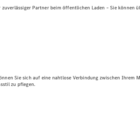
zuverlässiger Partner beim öffentlichen Laden – Sie können üb
Übersicht
140 Jahre
Innovation
Mercedes-
Benz
Store
Neuwagenangebote
önnen Sie sich auf eine nahtlose Verbindung zwischen Ihrem 
sstil zu pflegen.
Leasing
Privatkunden
Leasing
Gewerbekunden
Finanzierung
Privatkunden