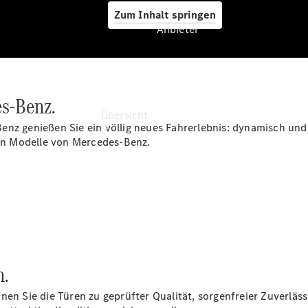
Zum Inhalt springen
Anbieter
Anbieter
es-Benz.
Übersicht
enz genießen Sie ein völlig neues Fahrerlebnis: dynamisch und
hen Modelle von Mercedes-Benz.
Startseite
Ansprechpartner
finden
n.
Beratung
vereinbaren
en Sie die Türen zu geprüfter Qualität, sorgenfreier Zuverlässi
Servicetermin