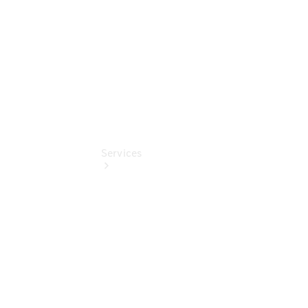
EQ Abo
Services
Übersicht
Serviceangebote
Reifen &
Kompletträder