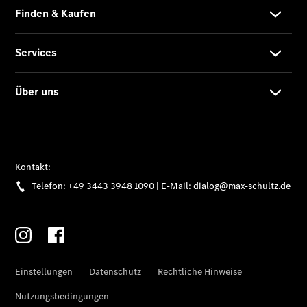
Finanzierung
Gewerbekunden
Kurzfristig
verfügbare
Angebote
V-Klasse
V-Klasse
Marco Polo
Limousinen
Der
elektrische
CLA mit EQ-
Technologie
Der neue
CLA
EQE