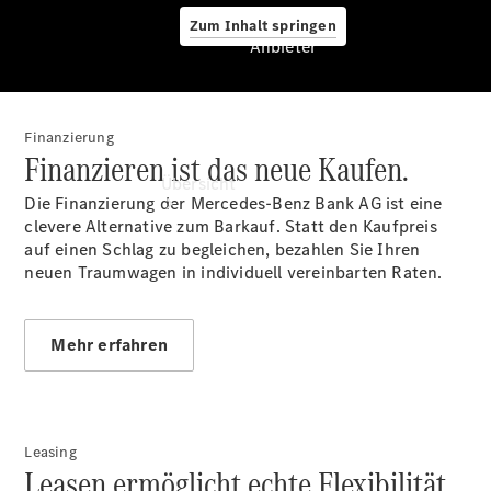
Zum Inhalt springen
Anbieter
Finanzierung
Anbieter
Finanzieren ist das neue Kaufen.
Übersicht
Die Finanzierung der Mercedes-Benz Bank AG ist eine
clevere Alternative zum Barkauf. Statt den Kaufpreis
auf einen Schlag zu begleichen, bezahlen Sie Ihren
neuen Traumwagen in individuell vereinbarten Raten.
Mehr erfahren
Startseite
Ansprechpartner
finden
Beratung
vereinbaren
Leasing
Leasen ermöglicht echte Flexibilität.
Servicetermin