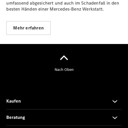
umfassend abgesichert und auch im Schadenfall in den
besten Händen einer Mercedes-Benz Werkstatt.
Übersicht
140 Jahre
Innovation
Mehr erfahren
Mercedes-
Benz
Store
Neuwagenangebote
Leasing
Privatkunden
Leasing
Gewerbekunden
Finanzierung
Privatkunden