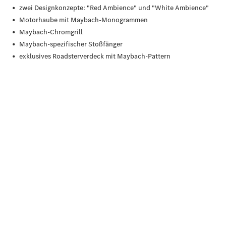
Übersicht
140 Jahre
Innovation
Mercedes-
Benz
Store
Neuwagenangebote
Leasing
Privatkunden
Leasing
Gewerbekunden
Finanzierung
Privatkunden