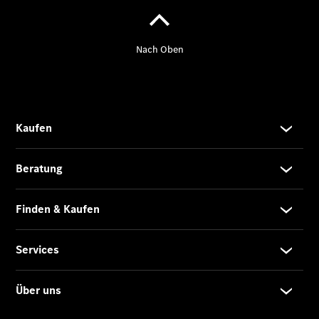
Limousine -
elektrisch
EQS
Limousine -
elektrisch
C-Klasse
Limousine
C-Klasse
Limousine -
elektrisch
E-Klasse
Limousine
S-Klasse
Limousine
S-Klasse
Lang
Mercedes-
Maybach S-
Klasse
SUVs