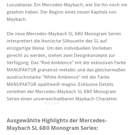
vereinbaren
Probefahrt
vereinbaren
Konfigurator
Modellübersicht
Tel: +49
3681 444 0
Kaufen