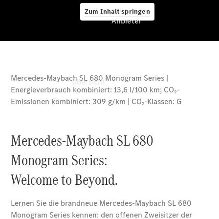
Zum Inhalt springen
Anbieter
Anbieter
Übersicht
Startseite
Ansprechpartner
finden
Beratung
vereinbaren
Servicetermin