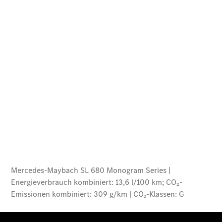
Finanzierung
Gewerbekunden
Kurzfristig
verfügbare
Angebote
V-Klasse
V-Klasse
Marco Polo
Limousinen
Der
elektrische
CLA mit EQ-
Technologie
Der neue
CLA
EQE