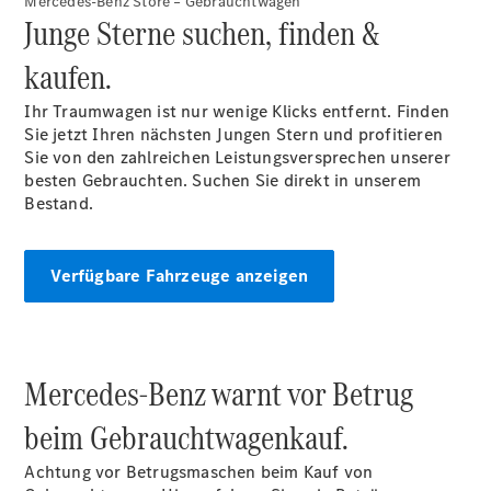
Mercedes-Benz Store – Gebrauchtwagen
Finanzierung
Junge Sterne suchen, finden &
Gewerbekunden
Kurzfristig
kaufen.
verfügbare
Angebote
Ihr Traumwagen ist nur wenige Klicks entfernt. Finden
V-Klasse
Sie jetzt Ihren nächsten Jungen Stern und profitieren
V-Klasse
Sie von den zahlreichen Leistungsversprechen unserer
Marco Polo
besten Gebrauchten. Suchen Sie direkt in unserem
Limousinen
Bestand.
Verfügbare Fahrzeuge anzeigen
Der
elektrische
Mercedes-Benz warnt vor Betrug
CLA mit EQ-
Technologie
beim Gebrauchtwagenkauf.
Der neue
CLA
Achtung vor Betrugsmaschen beim Kauf von
EQE