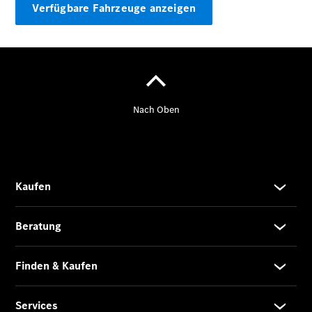
Verfügbare Fahrzeuge anzeigen
Der neue
GLA
Der neue
elektrische
GLA
EQA –
elektrisch
EQE SUV –
elektrisch
EQS SUV –
elektrisch
G-Klasse –
elektrisch
Mercedes-
Maybach
EQS SUV –
elektrisch