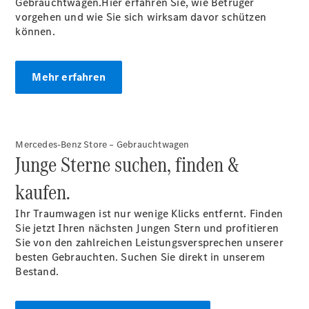
Gebrauchtwagen.Hier erfahren Sie, wie Betrüger
Limousine -
vorgehen und wie Sie sich wirksam davor schützen
elektrisch
können.
EQS
Limousine -
elektrisch
Mehr erfahren
C-Klasse
Limousine
C-Klasse
Limousine -
elektrisch
Mercedes-Benz Store – Gebrauchtwagen
E-Klasse
Junge Sterne suchen, finden &
Limousine
kaufen.
S-Klasse
Limousine
Ihr Traumwagen ist nur wenige Klicks entfernt. Finden
S-Klasse
Sie jetzt Ihren nächsten Jungen Stern und profitieren
Lang
Sie von den zahlreichen Leistungsversprechen unserer
Mercedes-
besten Gebrauchten. Suchen Sie direkt in unserem
Maybach S-
Bestand.
Klasse
SUVs