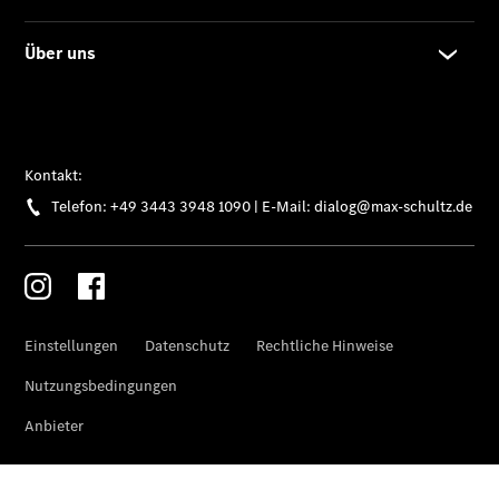
Der neue
GLB
Der neue
GLB –
elektrisch
Der neue
GLC SUV –
elektrisch
GLC SUV
GLC Coupé
GLE SUV
GLE Coupé
GLS
Mercedes-
Maybach
GLS
G-Klasse
T-Modelle
/ Kombis