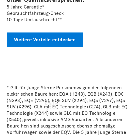
vereinbaren
5 Jahre Garantie*
Probefahrt
Gebrauchtfahrzeug-Check
vereinbaren
10 Tage Umtauschrecht**
Konfigurator
Modellübersicht
Tel: +49
Weitere Vorteile entdecken
3681 444 0
* Gilt für Junge Sterne Personenwagen der folgenden
elektrischen Baureihen: EQA (H243), EQB (X243), EQC
(N293), EQE (V295), EQE SUV (X294), EQS (V297), EQS
Kaufen
SUV (X296), CLA mit EQ Technologie (C174), GLB mit EQ
Technologie (X244) sowie GLC mit EQ Technologie
(X540), jeweils inklusive AMG Varianten. Alle anderen
Baureihen sind ausgeschlossen; ebenso ehemalige
Vorführwagen sowie der EQV. Die 5 Jahre Junge Sterne