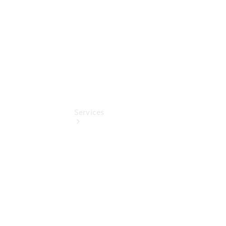
EQ Abo
Services
Übersicht
Serviceangebote
Reifen &
Kompletträder