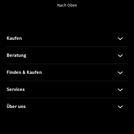
Modell
E-Klasse T-
Modell
Kompaktwagen
A-Klasse
Kompaktlimousine
B-Klasse
Coupés
CLA Coupé
CLE Coupé