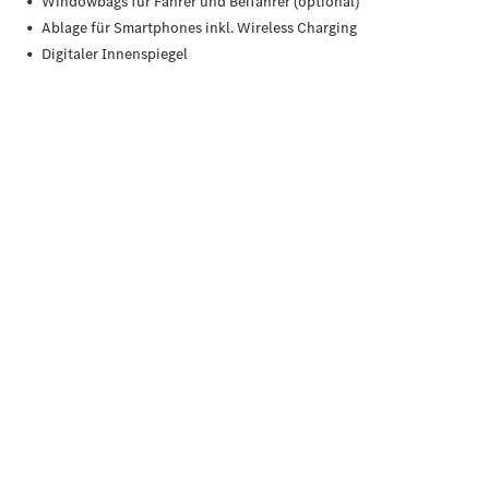
Finanzierung
Gewerbekunden
Kurzfristig
verfügbare
Angebote
V-Klasse
V-Klasse
Marco Polo
Limousinen
Der
elektrische
CLA mit EQ-
Technologie
Der neue
CLA
EQE