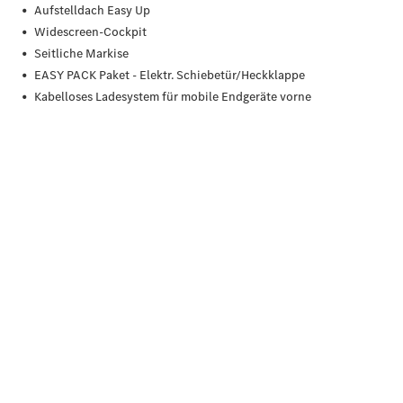
Der neue
GLB
Der neue
GLB –
elektrisch
Der neue
GLC SUV –
elektrisch
GLC SUV
GLC Coupé
GLE SUV
GLE Coupé
GLS
Mercedes-
Maybach
GLS
G-Klasse
T-Modelle
/ Kombis