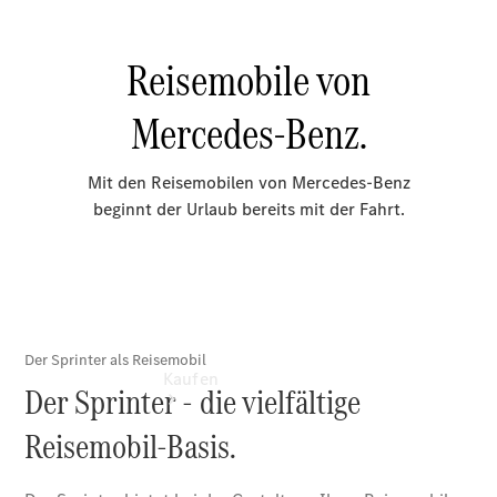
vereinbaren
Probefahrt
vereinbaren
Konfigurator
Modellübersicht
Tel: +49
3681 444 0
Kaufen