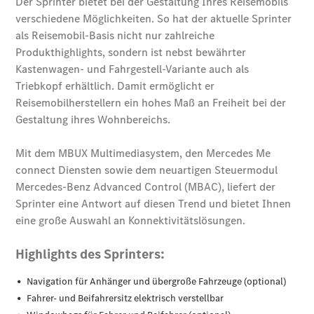
Übersicht
140 Jahre
Innovation
Mercedes-
Benz
Store
Neuwagenangebote
Leasing
Privatkunden
Leasing
Gewerbekunden
Finanzierung
Privatkunden