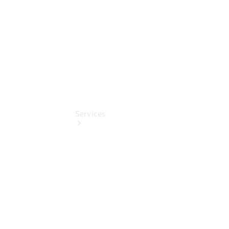
EQ Abo
Services
Übersicht
Serviceangebote
Reifen &
Kompletträder