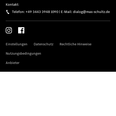
Mercedes-
AMG GT
Coupé
Mercedes-
AMG GT 4-
Türer
Coupé
Cabriolets
&
Roadster
CLE
Cabriolet