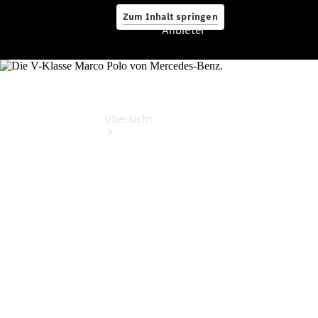
Zum Inhalt springen
Anbieter
Anbieter
Übersicht
Startseite
Ansprechpartner
finden
Beratung
vereinbaren
Servicetermin