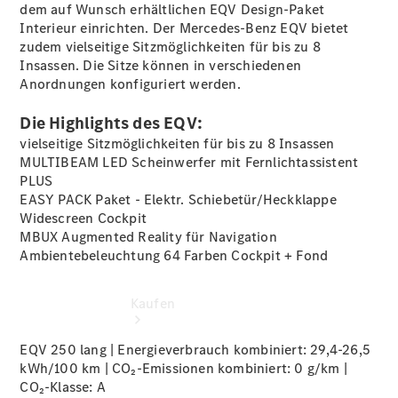
vereinbaren
dem auf Wunsch erhältlichen EQV Design-Paket
Probefahrt
Interieur
einrichten. Der Mercedes-Benz EQV bietet
vereinbaren
zudem vielseitige Sitzmöglichkeiten für bis zu 8
Konfigurator
Insassen. Die Sitze können in verschiedenen
Modellübersicht
Anordnungen konfiguriert werden.
Tel: +49
3681 444 0
Die Highlights des EQV:
vielseitige Sitzmöglichkeiten für bis zu 8 Insassen
MULTIBEAM LED Scheinwerfer mit Fernlichtassistent
PLUS
EASY PACK Paket - Elektr.
Schiebetür/Heckklappe
Widescreen Cockpit
MBUX Augmented Reality für
Navigation
Ambientebeleuchtung 64 Farben Cockpit +
Fond
Kaufen
EQV 250 lang | Energieverbrauch kombiniert: 29,4-26,5
kWh/100 km | CO₂-Emissionen kombiniert: 0 g/km |
CO₂-Klasse:
A