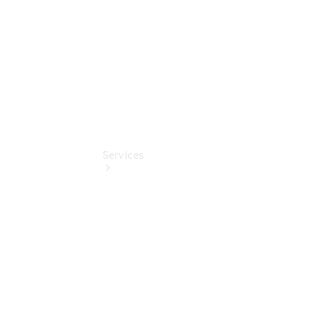
EQ Abo
Services
Übersicht
Serviceangebote
Reifen &
Kompletträder