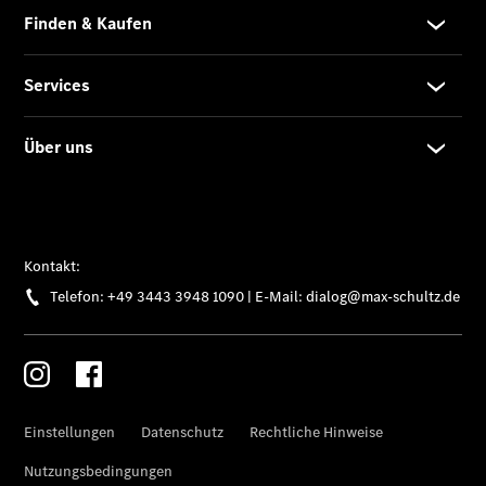
Finanzierung
Gewerbekunden
Kurzfristig
verfügbare
Angebote
V-Klasse
V-Klasse
Marco Polo
Limousinen
Der
elektrische
CLA mit EQ-
Technologie
Der neue
CLA
EQE