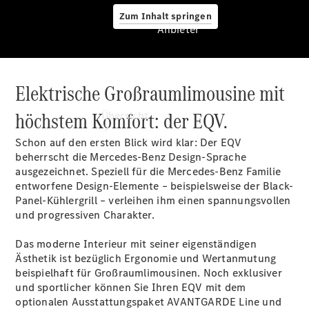
Zum Inhalt springen
Anbieter
Elektrische Großraumlimousine mit
Anbieter
höchstem Komfort: der EQV.
Übersicht
Schon auf den ersten Blick wird klar: Der EQV
beherrscht die Mercedes-Benz Design-Sprache
ausgezeichnet. Speziell für die Mercedes-Benz Familie
entworfene Design-Elemente – beispielsweise der Black-
Panel-Kühlergrill – verleihen ihm einen spannungsvollen
und progressiven Charakter.
Startseite
Ansprechpartner
Das moderne Interieur mit seiner eigenständigen
finden
Ästhetik ist bezüglich Ergonomie und Wertanmutung
Beratung
beispielhaft für Großraumlimousinen. Noch exklusiver
vereinbaren
und sportlicher können Sie Ihren EQV mit dem
Servicetermin
optionalen Ausstattungspaket AVANTGARDE
Line
und