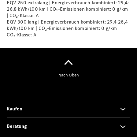
EQV 250 extralang | Energieverbrauch kombiniert: 29,4-
26,8 kWh/100 km | CO₂-Emissionen kombiniert: 0 g/km
| CO₂-Klasse:
A
Übersicht
EQV 300 lang | Energieverbrauch kombiniert: 29,4-26,4
140 Jahre
kWh/100 km | CO₂-Emissionen kombiniert: 0 g/km |
Innovation
CO₂-Klasse:
A
Mercedes-
Benz
Store
Neuwagenangebote
Leasing
Privatkunden
Leasing
Gewerbekunden
Finanzierung
Privatkunden